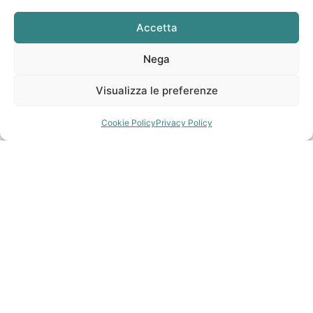
Accetta
Nega
Visualizza le preferenze
Cookie Policy
Privacy Policy
Nel frenetico mondo moderno, una vacanza nella
natura offre una fuga rinvigorente dall’incessante
rumore e stress della vita quotidiana. Lasciarsi alle
spalle la tecnologia e immergersi in ambienti naturali
può trasformarsi in un’esperienza trasformativa per
corpo, mente e spirito.