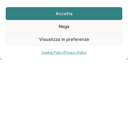
Accetta
Nega
Visualizza le preferenze
Cookie Policy
Privacy Policy
Tra
Otranto
e
Santa Cesarea Terme
la costa non si
percorre soltanto in auto. Si attraversa a piedi, lungo
sentieri costieri
che si affacciano direttamente
sull’Adriatico. Qui il mare resta sempre alla tua destra o
alla tua sinistra, mai lontano, mai nascosto davvero. Il
terreno alterna terra battuta e roccia chiara, mentre il